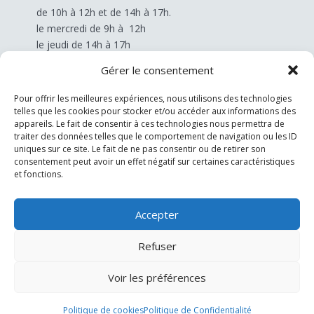
de 10h à 12h et de 14h à 17h.
le mercredi
de 9h à 12h
le jeudi
de 14h à 17h
Gérer le consentement
Les démarches administratives >>
Pour offrir les meilleures expériences, nous utilisons des technologies
telles que les cookies pour stocker et/ou accéder aux informations des
appareils. Le fait de consentir à ces technologies nous permettra de
traiter des données telles que le comportement de navigation ou les ID
uniques sur ce site. Le fait de ne pas consentir ou de retirer son
consentement peut avoir un effet négatif sur certaines caractéristiques
et fonctions.
Accepter
Refuser
Voir les préférences
Website by
Mila Weissweiler
· Saint-Martin-l'Ars 2026 ·
Mentions légales
·
Politique de Confidentialité
·
Accessibilité :
partiellement conforme
Politique de cookies
Politique de Confidentialité